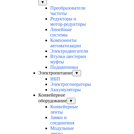
▼
Преобразователи
частоты
Редукторы и
мотор-редукторы
Линейные
системы
Компоненты
автоматизации
Электродвигатели
Втулки шестерни
муфты
Подшипники
Электропитание
▼
ИБП
Электрогенераторы
Аккумуляторы
Конвейерное
оборудование
▼
Конвейерные
ленты
Замки и
соединения
Модульные
ленты