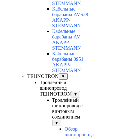
STEMMANN
Кабельные
барабаны AVS28
AKAPP-
STEMMANN
Кабельные
барабаны AV
AKAPP-
STEMMANN
Кабельные
барабаны 0951
AKAPP-
STEMMANN
TEHNOTRON
▼
Троллейный
шинопровод
TEHNOTRON
▼
Троллейный
шинопровод с
винтовым
соединением
▼
Обзор
шинопровода