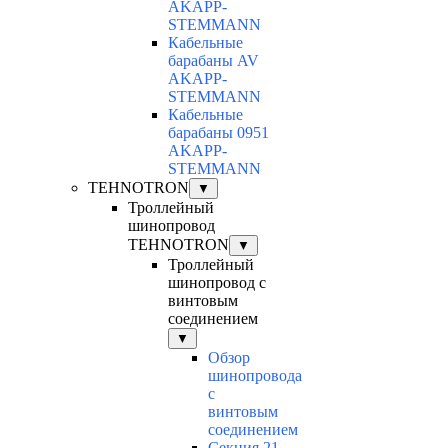
AKAPP-
STEMMANN
Кабельные
барабаны AV
AKAPP-
STEMMANN
Кабельные
барабаны 0951
AKAPP-
STEMMANN
TEHNOTRON
▼
Троллейный
шинопровод
TEHNOTRON
▼
Троллейный
шинопровод с
винтовым
соединением
▼
Обзор
шинопровода
с
винтовым
соединением
Секция 21-