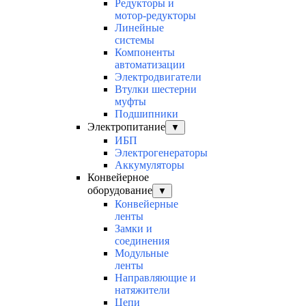
Редукторы и
мотор-редукторы
Линейные
системы
Компоненты
автоматизации
Электродвигатели
Втулки шестерни
муфты
Подшипники
Электропитание
▼
ИБП
Электрогенераторы
Аккумуляторы
Конвейерное
оборудование
▼
Конвейерные
ленты
Замки и
соединения
Модульные
ленты
Направляющие и
натяжители
Цепи