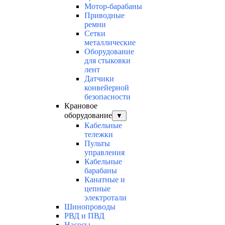
Мотор-барабаны
Приводные
ремни
Сетки
металлические
Оборудование
для стыковки
лент
Датчики
конвейерной
безопасности
Крановое
оборудование
▼
Кабельные
тележки
Пульты
управления
Кабельные
барабаны
Канатные и
цепные
электротали
Шинопроводы
РВД и ПВД
Насосы