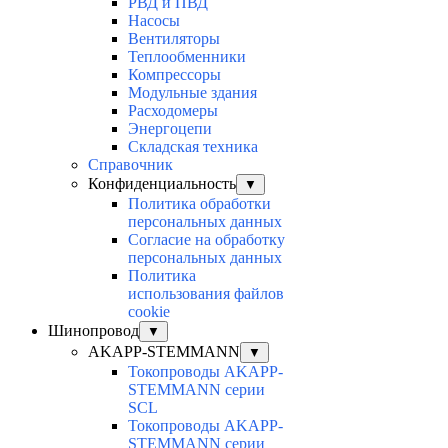
РВД и ПВД
Насосы
Вентиляторы
Теплообменники
Компрессоры
Модульные здания
Расходомеры
Энергоцепи
Складская техника
Справочник
Конфиденциальность
▼
Политика обработки
персональных данных
Согласие на обработку
персональных данных
Политика
использования файлов
cookie
Шинопровод
▼
AKAPP-STEMMANN
▼
Токопроводы AKAPP-
STEMMANN серии
SCL
Токопроводы AKAPP-
STEMMANN серии