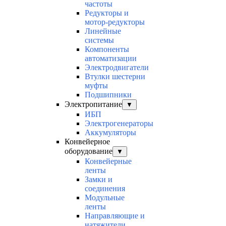
частоты
Редукторы и
мотор-редукторы
Линейные
системы
Компоненты
автоматизации
Электродвигатели
Втулки шестерни
муфты
Подшипники
Электропитание
▼
ИБП
Электрогенераторы
Аккумуляторы
Конвейерное
оборудование
▼
Конвейерные
ленты
Замки и
соединения
Модульные
ленты
Направляющие и
натяжители