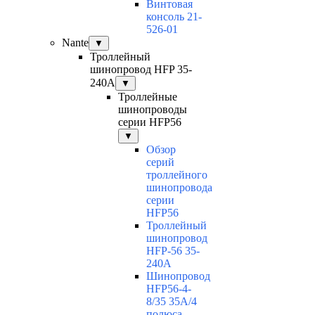
Винтовая
консоль 21-
526-01
Nante
▼
Троллейный
шинопровод HFP 35-
240А
▼
Троллейные
шинопроводы
серии HFP56
▼
Обзор
серий
троллейного
шинопровода
серии
HFP56
Троллейный
шинопровод
HFP-56 35-
240А
Шинопровод
HFP56-4-
8/35 35А/4
полюса