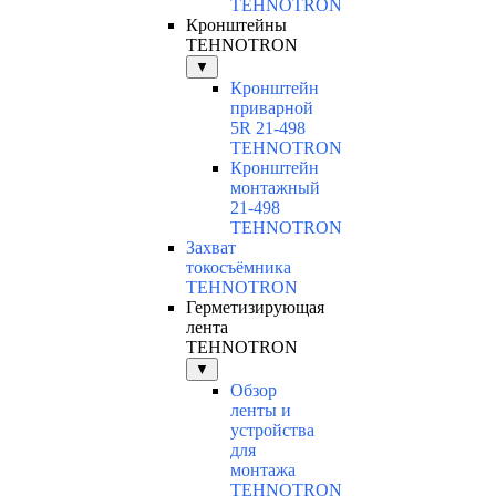
TEHNOTRON
Кронштейны
TEHNOTRON
▼
Кронштейн
приварной
5R 21-498
TEHNOTRON
Кронштейн
монтажный
21-498
TEHNOTRON
Захват
токосъёмника
TEHNOTRON
Герметизирующая
лента
TEHNOTRON
▼
Обзор
ленты и
устройства
для
монтажа
TEHNOTRON